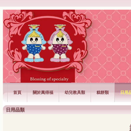
萬得福興業有限公司
首頁
關於萬得福
幼兒教具類
糕餅類
日用
日用品類