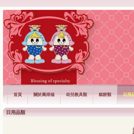
萬得福興業有限公司
首頁
關於萬得福
幼兒教具類
糕餅類
日用
日用品類