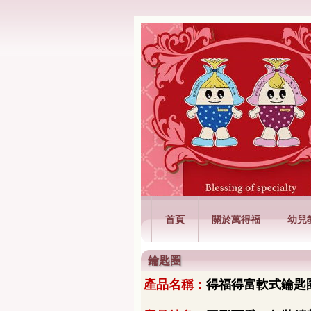
萬得福興業有限
首頁
關於萬得福
幼兒
鑰匙圈
產品名稱：
得福得富軟
式鑰匙