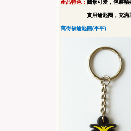
產品特色：
圖形可愛，包裝精
實用鑰匙圈，充滿
萬得福鑰匙圏
(
平平
)