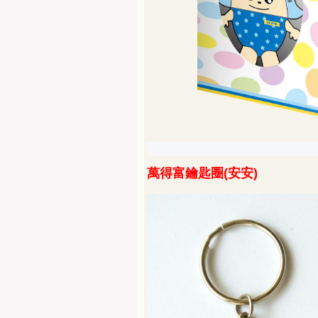
萬得富鑰匙圈
(
安安
)