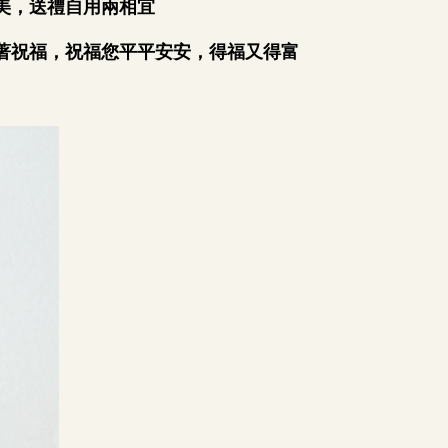
美，送禮自用兩相宜
著祝福，祝福您平平安安，得福又得富