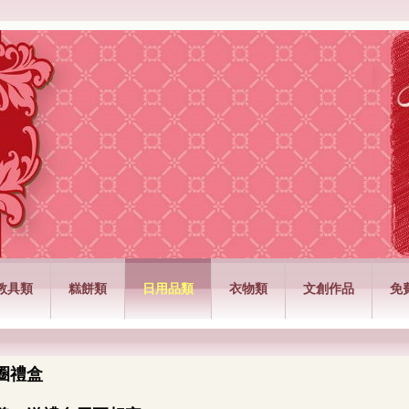
公司
教具類
糕餅類
日用品類
衣物類
文創作品
免
圈禮盒