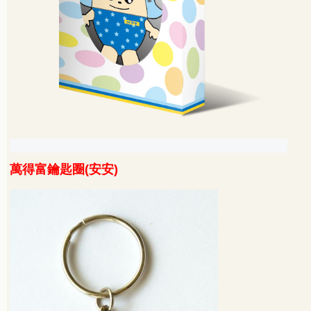
萬得富鑰匙圈
(
安安
)