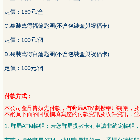
定價
：
150
元
/
盒
C.
袋裝萬得福鑰匙圈
(
不含包裝盒與祝福卡
)
：
定價：
100
元
/
個
D.
袋裝萬得富鑰匙圈
(
不含包裝盒與祝福卡
)
：
定價：
100
元
/
個
付款方式：
本公司產品皆須先付款，有郵局
ATM
劃撥帳戶轉帳，及
本網頁下面的回覆欄填寫您的付款資訊及收件資訊，並
1.
郵局
ATM
轉帳：若您郵局提款卡有申請非約定轉帳