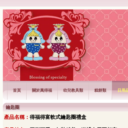
萬得福興業有限公司
首頁
關於萬得福
幼兒教具類
糕餅類
日用
鑰匙圈
產品名稱：
得福得富軟
式鑰匙圈禮盒