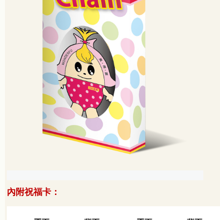
內附祝福卡：