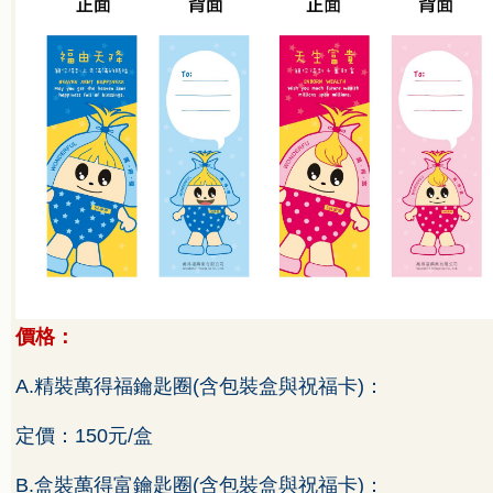
價格：
A.
精裝萬得福鑰匙圈
(
含包裝盒與祝福卡
)
：
定價
：
150
元
/
盒
B.
盒裝萬得富鑰匙圈
(
含包裝盒與祝福卡
)
：