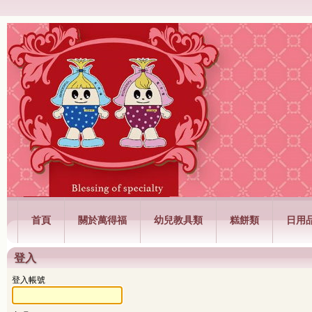
萬得福興業有限公司
首頁
關於萬得福
幼兒教具類
糕餅類
日用
登入
登入帳號