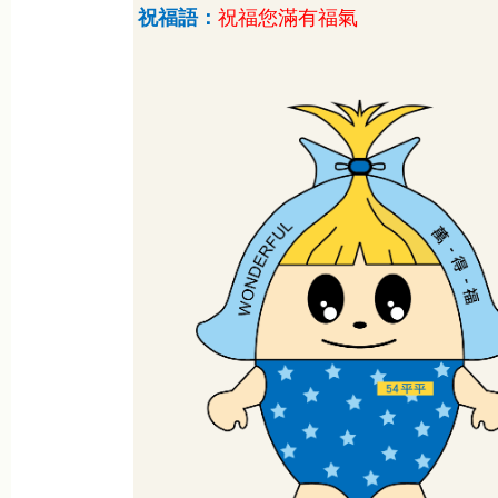
祝福語：
祝福您滿有福氣