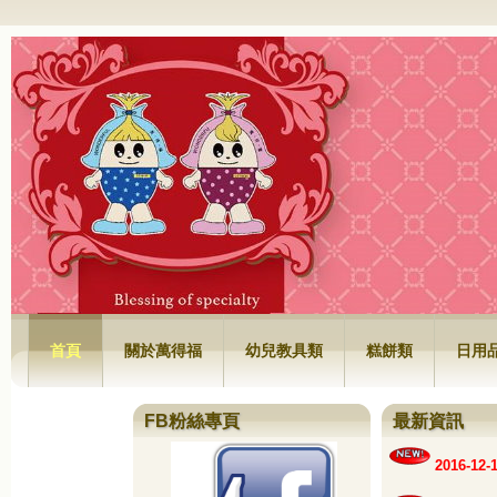
萬得福興業有限公司
首頁
關於萬得福
幼兒教具類
糕餅類
日用
FB粉絲專頁
最新資訊
2016-1