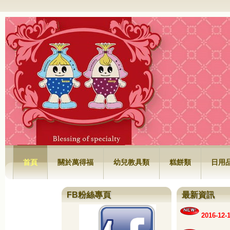
萬得福興業有限公司
首頁
關於萬得福
幼兒教具類
糕餅類
日用
FB粉絲專頁
最新資訊
2016-1