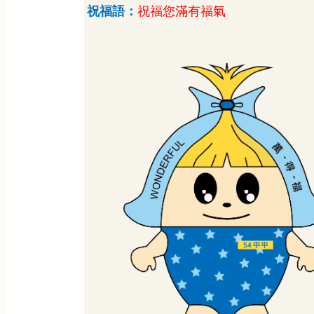
祝福語：
祝福您滿有福氣