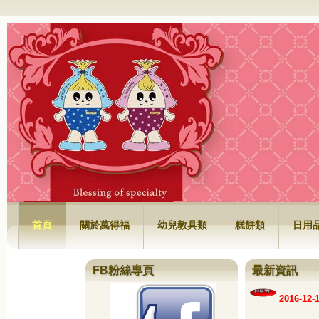
萬得福興業有限公司
首頁
關於萬得福
幼兒教具類
糕餅類
日用
FB粉絲專頁
最新資訊
2016-1