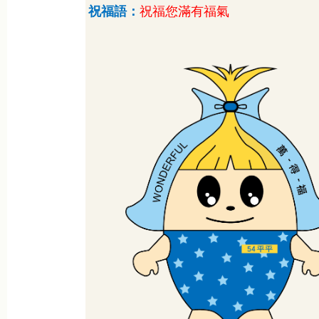
祝福語：
祝福您滿有福氣