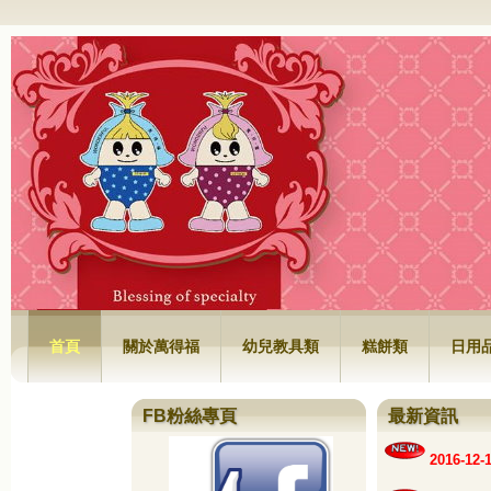
萬得福興業有限公司
首頁
關於萬得福
幼兒教具類
糕餅類
日用
FB粉絲專頁
最新資訊
2016-1