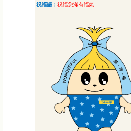
祝福語：
祝福您滿有福氣