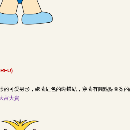
RFU)
樣的可愛身形，綁著紅色的蝴蝶結，穿著有圓點點圖案的
大富大貴