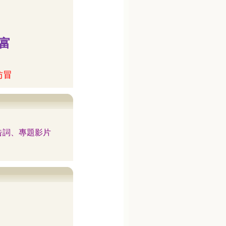
富
仿冒
告詞、專題影片