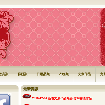
公司
教具類
糕餅類
日用品類
衣物類
文創作品
免
最新資訊
2016-12-14 新增文創作品商品-
竹筆書法作品!