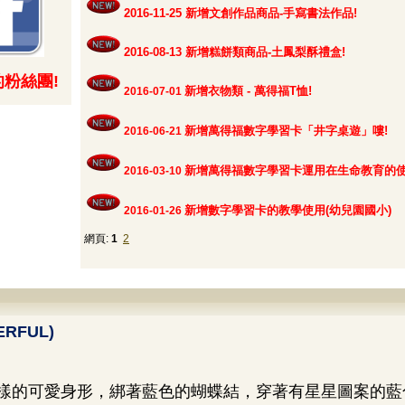
2016-11-25 新增文創作品商品-
手寫書法作品!
2016-08-13 新增糕餅類商品-
土鳳梨酥禮盒!
粉絲團!
新增
衣物類 - 萬得福T恤!
2016-07-01
新增
萬得福數字學習卡「井字桌遊」嘍!
2016-06-21
新增
萬得福數字學習卡運用在生命教育的
2016-03-10
新增數字學習卡的教學使用(幼兒園國小)
2016-01-26
網頁:
1
2
ERFUL)
樣的可愛身形，綁著藍色的蝴蝶結，穿著有星星圖案的藍