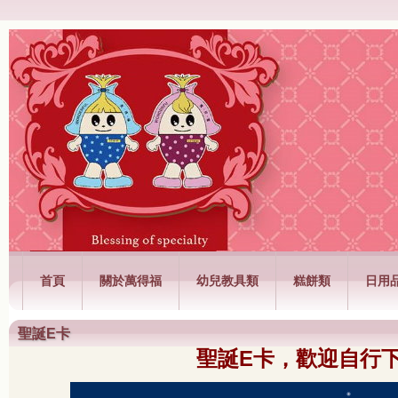
萬得福興業有限公司
首頁
關於萬得福
幼兒教具類
糕餅類
日用
聖誕E卡
聖誕E卡，歡迎自行