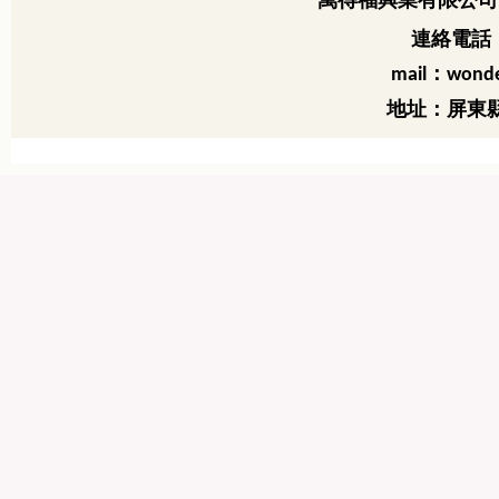
萬得福興業有限公司
連絡電話：
：
mail
wonde
地址：屏東縣