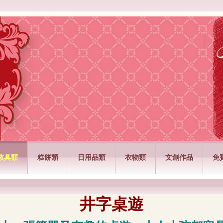
公司
教具類
糕餅類
日用品類
衣物類
文創作品
免
井字桌遊