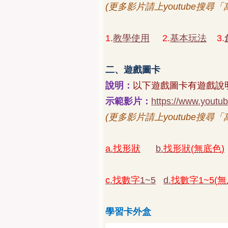
(
更多影片請上
youtube
搜尋「
1.
教學使用
2.
基本玩法
3.
二、遊戲圖卡
說明：
以下遊戲圖卡有遊戲說
示範影片：
https://www.yout
(
更多影片請上
youtube
搜尋「
a.
找形狀
b.
找形狀
(
無底色
)
c.
找數字
1~5
d.
找數字
1~5(
無
學習卡外盒