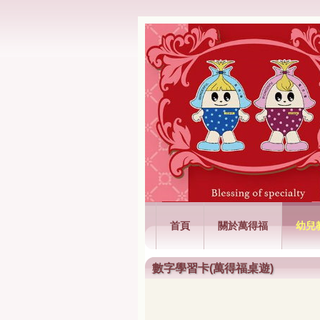
萬得福興業有限
首頁
關於萬得福
幼兒
數字學習卡(萬得福桌遊)