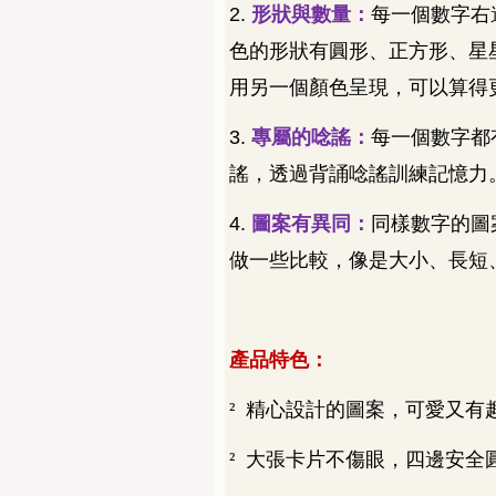
2.
形狀與數量：
每一個數字右
色的形狀有圓形、正方形、星
用另一個顏色呈現，可以算得
3.
專屬的唸謠：
每一個數字都
謠，透過背誦唸謠訓練記憶力
4.
圖案有異同：
同樣數字的圖
做一些比較，像是大小、長短
產品特色：
²
精心設計的圖案，可愛又有
²
大張卡片不傷眼，四邊安全