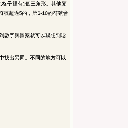
色格子裡有
1
個三角形。其他顏
符號超過
5
的，第
6-10
的符號會
到數字與圖案就可以聯想到唸
中找出異同。不同的地方可以