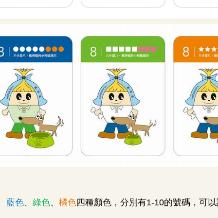
、
藍色
、
綠色
、
橘色
四種顏色，分別有
1-10
的號碼，可以