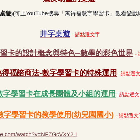
桌遊)
(可上YouTube搜尋「萬得福數字學習卡」觀看遊戲
井字桌遊
- 請點選文字
習卡的設計概念與特色─數學的彩色世界
-
數字學習卡的特殊運用
萬得福諮商
法
-
- 請點選
數字學習卡在成長團體及小組的運用
- 請點選
數字學習卡的教學使用(幼兒園國小)
- 請點選文
ube.com/watch?v=NFZGcVXY2-I