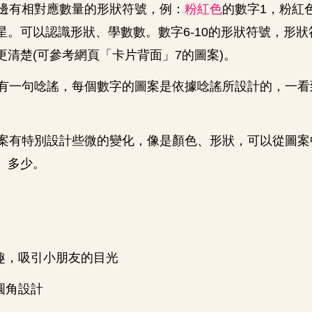
邊有相對應數量的形狀符號，例：
粉紅色
的數字
1
，粉紅
星。可以認識形狀、學數數。數字
6-10
的形狀符號，形狀
更清楚
(
可參考網頁「卡片背面」
7
的圖案
)
。
有一句唸謠，每個數字的圖案是依據唸謠所設計的，一看
。
案有特別設計些微的變化，像是顏色、形狀，可以從圖案
、多少。
趣，吸引小朋友的目光
圓角設計