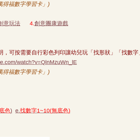
萬得福數字學習卡」
)
創意玩法
4.
創意團康遊戲
明，可按需要自行彩色列印讓幼兒玩「找形狀」「找數字
ube.com/watch?v=QlnMzuWn_lE
萬得福數字學習卡」
)
底色
)
e.
找數字
1~10(
無底色
)