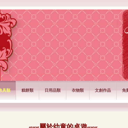
公司
教具類
糕餅類
日用品類
衣物類
文創作品
免
屬於幼童的桌遊
~~~
~~~