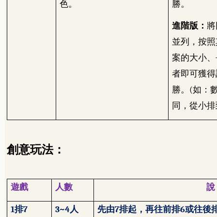
色。
勝。
進階版：
將
並列，按照
案的大小、
者即可獲得
勝。
(
如：
同，從小排
創意玩法：
遊戲
人數
說
1
排
7
3~4
人
先由
7
排起，再往前排
6
或往後