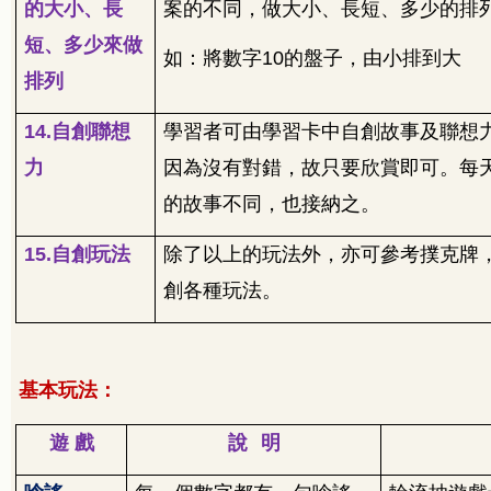
的大小、長
案的不同，做大小、長短、多少的排
短、多少來做
如：將數字
10
的盤子，由小排到大
排列
14.
自創聯想
學習者可由學習卡中自創故事及聯想
力
因為沒有對錯，故只要欣賞即可。每
的故事不同，也接納之。
15.
自創玩法
除了以上的玩法外，亦可參考撲克牌
創各種玩法。
基本玩法：
遊
戲
說
明