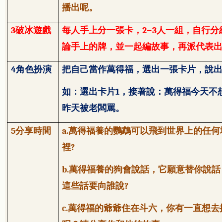
播出呢。
3
破冰遊戲
每人手上分一張卡，
2~3
人一組，自行分
論手上的牌，並一起編故事，再派代表
4
角色扮演
把自己當作萬得福，選出一張卡片，說
如：選出卡片
1
，接著說：萬得福今天不
昨天被老闆罵。
5
分享時間
a.
萬得福養的鸚鵡可以飛到世界上的任何
裡
?
b.
萬得福養的狗會說話，它願意替你說話
這些話要向誰說
?
c.
萬得福的爺爺住在斗六，你有一直想去