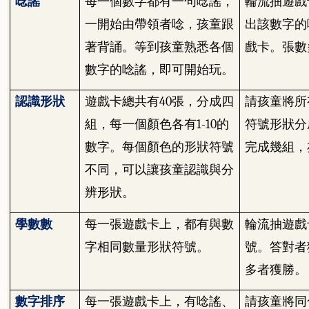
唸謠
每一個數字都有一句唸謠，
輪流抽遊戲
一開始由帶領者唸，孩童跟
出該數字的
著背誦。等到孩童熟悉各個
戲卡。張數
數字的唸謠，即可開始玩。
認識形狀
遊戲卡總共有
40
張，分成四
請孩童將所
組，每一個顏色各有
1-10
的
符號形狀分
數字。每個顏色的形狀符號
完成幾組，
不同，可以讓孩童認識與分
辨形狀。
學數數
每一張遊戲卡上，都有與數
輪流抽遊戲
字相同數量形狀符號。
號。答對者
多者獲勝。
數字排序
每一張遊戲卡上，有唸謠、
請孩童將同