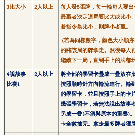
3
比大小
2
人以上
每人發
5
張牌，每一輪每人要出
最贏者決定這局要比大或比小
若指令為比小，則牌小者贏。
(
若為同樣數字，顏色大小順序
的將該局的牌拿走。然後每人
繼續下一局，直到手上的牌都
4
說故事
2
人以上
將全部的學習卡疊成一疊放在
比賽
1
按照順時針方向輪流進行。輪
的學習卡，並且按照手上的卡
幾張學習卡，若無法說出故事
另成一疊
(
不須與原本的重疊
)
卡全數抽完。拿走最多牌者獲