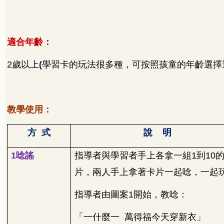
適合年齡：
2
歲以上
(
學習卡的玩法很多種，可按照孩童的年齡選擇
教學使用：
方
式
說
明
1
唸謠
指導者與學習者手上各拿一組
1
到
10
片，兩人手上拿著卡片一起唸，一起
指導者由圖案
1
開始，教唸：
「一什麼一
萬得福今天穿新衣」