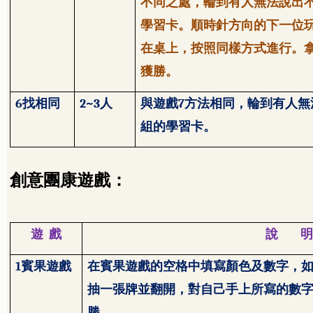
不同之處，輪到有人無法說出
學習卡。順時針方向的下一位
在桌上，按照同樣方式進行。
獲勝。
6
找相同
2~3
人
與遊戲
7
方法相同，輪到有人無
組的學習卡。
創意團康遊戲：
遊
戲
說
明
1
賓果遊戲
在賓果遊戲的空格中填寫顏色及數字，
抽一張牌並翻開，對自己手上所寫的數
勝。