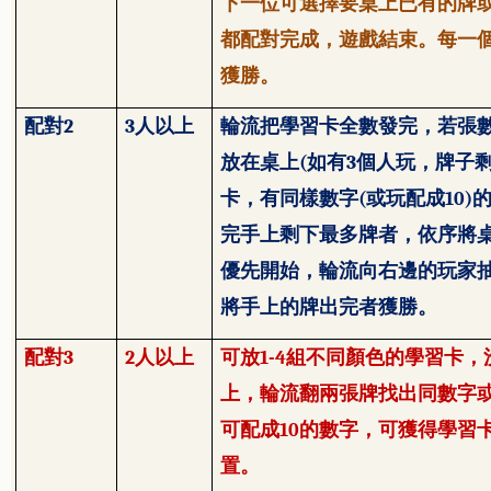
下一位可選擇要桌上已有的牌
都配對完成，遊戲結束。每一
獲勝。
配對
2
3
人以上
輪流把學習卡全數發完，若張
放在桌上
(
如有
3
個人玩，牌子
卡，有同樣數字
(
或玩配成
10)
完手上剩下最多牌者，依序將
優先開始，輪流向右邊的玩家
將手上的牌出完者獲勝。
配對
3
2
人以上
可放
1-4
組不同顏色的學習卡，
上，輪流翻兩張牌找出同數字
可配成
10
的數字，可獲得學習
置。