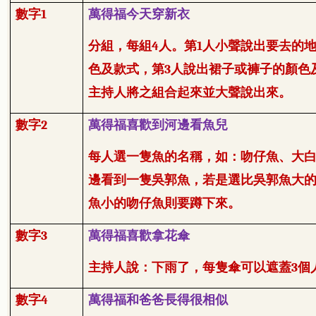
數字
1
萬得福今天穿新衣
分組，每組
4
人。第
1
人小聲說出要去的
色及款式，第
3
人說出裙子或褲子的顏色
主持人將之組合起來並大聲說出來。
數字
2
萬得福喜歡到河邊看魚兒
每人選一隻魚的名稱，如：吻仔魚、大
邊看到一隻吳郭魚，若是選比吳郭魚大
魚小的吻仔魚則要蹲下來。
數字
3
萬得福喜歡拿花傘
主持人說：下雨了，每隻傘可以遮蓋
3
個
數字
4
萬得福和爸爸長得很相似