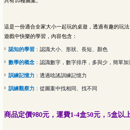
共有
10
種圖案。
這是一份適合全家大小一起玩的桌遊，透過有趣的玩法
遊戲中快樂的學習，內容包含：
²
認知的學習
：
認識大小、形狀、長短、顏色
²
數學的概念
：
認識數字，數字排序，多與少，簡單加
²
訓練記憶力
：
透過唸謠訓練記憶力
²
訓練觀察力
：
從圖案中找相同、找不同
商品定價
元，
運費1-4盒50元，5盒以
980