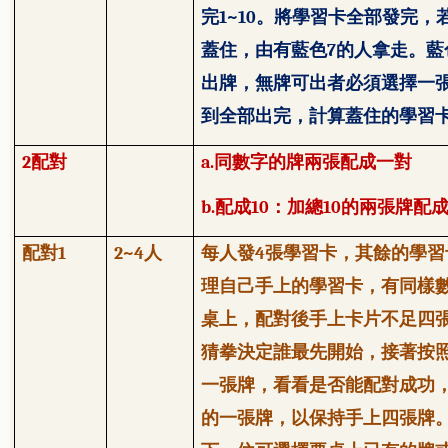
完
1~10
。將學習卡全部發完，
蓋住，由有藍色
7
的人拿走。藍
出牌，無牌可出者必須選擇一
到全部出完，計算蓋住的學習
2
配對
a.
同數字的牌兩張配成一對
b.
配成
10
：加總
10
的兩張牌配
配對
1
2~4
人
每人發
4
張學習卡，其餘的學習
理自己手上的學習卡，有同樣
桌上，配對後手上卡片不足四
猜拳決定誰最先開始，接著按
一張牌，看看是否能配對成功
的一張牌，以保持手上四張牌