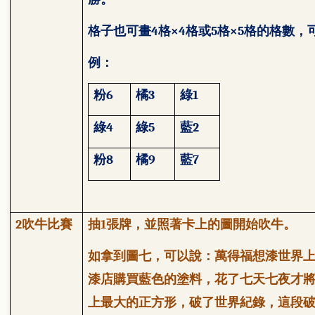
格子也可畫
4
格
×4
格或
5
格
×5
格的格數，
例：
粉
6
橘
3
綠
1
綠
4
綠
5
藍
2
粉
8
橘
9
藍
7
2
吹牛比賽
抽
1
張牌，並照著卡上的圖開始吹牛。
如拿到圖七，可以說
：
萬得福想漆世界
漆店購買藍色的塗料，花了七天七夜才
上最大的正方形，破了世界紀錄，這段