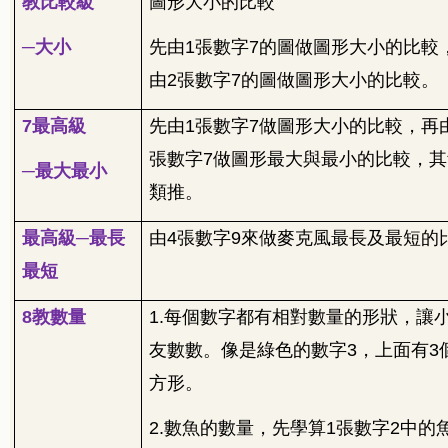
教比較級
圖形大小的比較
─大小
先由
1
張數字
7
的圖做圖形大小的比較
由
2
張數字
7
的圖做圖形大小的比較。
7
最高級
先由
1
張數字
7
做圖形大小的比較，再
張數字
7
做圖形最大與最小的比較，其
─最大最小
類推。
最高級─最長
由
4
張數字
9
來做麥克風最長及最短的
最短
8
教數量
1.
每個數字都有相對數量的形狀，讓
友數數。像是綠色的數字
3
，上面有
3
方形。
2.
數魚的數量，先學算
1
張數字
2
中的