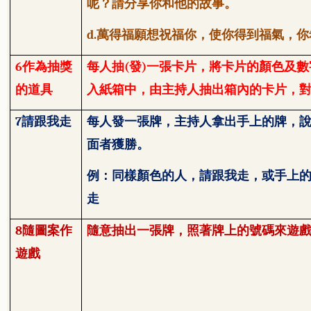
呢？請分享你和他的故事。
d.
萬得福願想祝福你，使你得到福氣，你
6
作為抽獎
每人抽
(
發
)
一張卡片，將卡片的顏色及數
的道具
入紙箱中，由主持人抽出箱內的卡片，
7
請跟我走
每人發一張牌，主持人拿出手上的牌，
面者獲勝。
例：同樣顏色的人，請跟我走，或手上
走
8
隨圖案作
隨意抽出一張牌，照著牌上的號碼來遊
遊戲