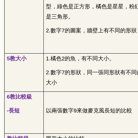
型，綠色是正方形，橘色是星星，粉
是三角形。
2.
數字
7
的圖案，牆壁上有不同的形狀
5
教大小
1.
橘色
2
的魚，有不同大小。
2.
數字
7
的形狀，同一張同形狀有不同
大小
6
教比較級
-
長短
以兩張數字
9
來做麥克風長短的比較