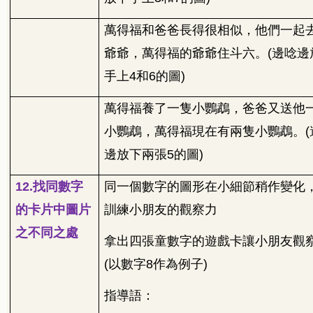
萬得福和爸爸長得很相似，他們一起
爺爺，萬得福的爺爺住斗六。
(
邊唸邊
手上
4
和
6
的圖
)
萬得福養了一隻小鸚鵡，爸爸又送他
小鸚鵡，萬得福現在有兩隻小鸚鵡。
(
邊放下兩張
5
的圖
)
12.
找同數字
同一個數字的圖形在小細節稍作變化
的卡片中圖片
訓練小朋友的觀察力
之不同之處
拿出四張童數字的遊戲卡讓小朋友觀
(
以數字
8
作為例子
)
指導語：