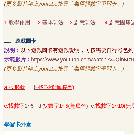
(
更多影片請上
youtube
搜尋「萬得福數字學習卡」
)
1.
教學使用
2.
基本玩法
3.
創意玩法
4.
創意團康
二、遊戲圖卡
說明：
以下遊戲圖卡有遊戲說明，可按需要自行彩色列
示範影片：
https://www.youtube.com/watch?v=QlnMz
(
更多影片請上
youtube
搜尋「萬得福數字學習卡」
)
a.
找形狀
b.
找形狀
(
無底色
)
c.
找數字
1~5
d.
找數字
1~5(
無底色
)
e.
找數字
1~10(
無
學習卡外盒