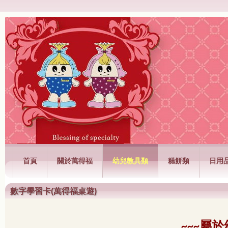
萬得福興業有限公司
首頁
關於萬得福
幼兒教具類
糕餅類
日用
數字學習卡(萬得福桌遊)
屬於
~~~