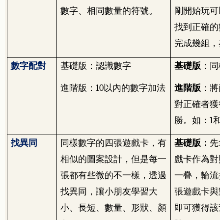
數字、相同數量的符號。
剛開始玩可
找到正確的
完成幾組，
數字配對
基礎版：認識數字
基礎版
：同
進階版：
10
以內的數字加法
進階版
：將
對正確者獲
勝。如：
1
找異同
同樣數字的四張遊戲卡，有
基礎版：
先
相似的圖案設計，但是每一
戲卡作為對
張都有些微的不一樣，透過
一疊，輪流
找異同，讓小朋友學習大
張遊戲卡與
小、長短、數量、形狀、顏
即可獲得該