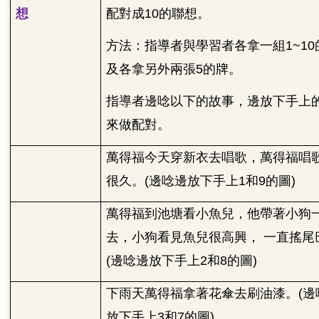
想
配對成
10
的聯想。
方法：指導者與學習者各拿一組
1~10
及各拿另外兩張
5
的牌。
指導者邊唸以下的故事，邊放下手上
來做配對。
萬得福今天穿新衣去唱歌，萬得福唱
很久。
(
邊唸邊放下手上
1
和
9
的圖
)
萬得福到池塘看小魚兒，他帶著小狗
去，小狗看見魚兒很高興，
一直搖尾
(
邊唸邊放下手上
2
和
8
的圖
)
下雨天萬得福拿著花傘去刷油漆。
(
邊
放下手上
3
和
7
的圖
)