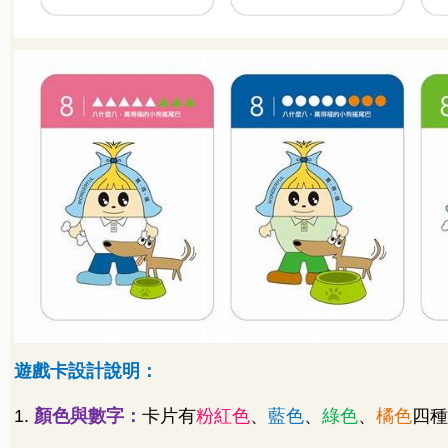
遊戲卡設計說明：
1.
顏色與數字：
卡片有
粉紅色
、
藍色
、
綠色
、
橘色
四種