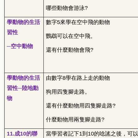
哪些動物會游泳
?
學動物的生活
數字
5
來學在空中飛的動物
習性
鸚鵡可以在空中飛。
─空中動物
還有什麼動物會飛
?
學動物的生活
由數字
8
學在路上走的動物
習性─陸地動
狗用四隻腳走路。
物
還有什麼動物用四隻腳走路
?
什麼動物用兩隻腳走路
?
11.
成
10
的聯
當學習者記下
1
到
10
的唸謠之後，可