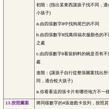
初階：
(
指出某東西讓孩子找不同，適
小孩子
)
a.
由四張數字
8
中找狗尾巴的不同
b.
由四張數字
8
找萬得福衣服顏色的不
之處
c.
由四張數字
8
看裝飼料的碗是否有不
處
進階：
(
讓孩子自行從整張圖案找出所
同，適合較大孩子
)
a.
你看看這四張卡片有哪些地方不一
13.
按照圖案
將同樣數字的
4
張遊戲卡並列，按照其