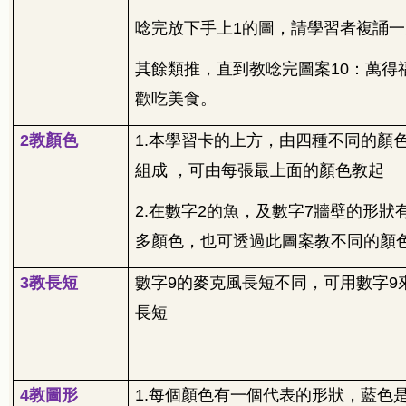
唸完放下手上
1
的圖，請學習者複誦一
其餘類推，直到教唸完圖案
10
：萬得
歡吃美食。
2
教顏色
1.
本學習卡的上方，由四種不同的顏
組成
，可由每張最上面的顏色教起
2.
在數字
2
的魚，及數字
7
牆壁的形狀
多顏色，也可透過此圖案教不同的顏
3
教長短
數字
9
的麥克風長短不同，可用數字
9
長短
4
教圖形
1.
每個顏色有一個代表的形狀，藍色