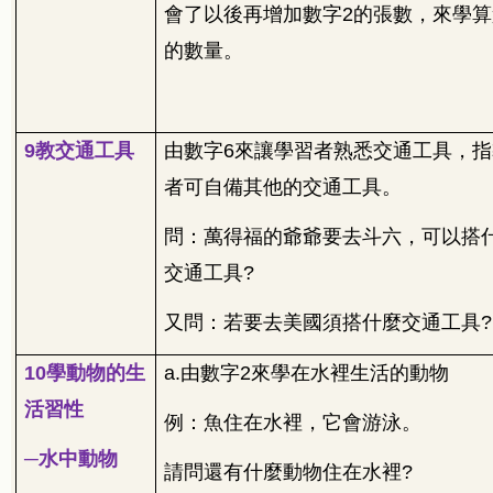
會了以後再增加數字
2
的張數，來學算
的數量。
9
教交通工具
由數字
6
來讓學習者熟悉交通工具，指
者可自備其他的交通工具。
問：萬得福的爺爺要去斗六，可以搭
交通工具
?
又問：若要去美國須搭什麼交通工具
?
10
學動物的生
a.
由數字
2
來學在水裡生活的動物
活習性
例：魚住在水裡，它會游泳。
─水中動物
請問還有什麼動物住在水裡
?