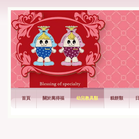
萬得福興業有限公司
首頁
關於萬得福
幼兒教具類
糕餅類