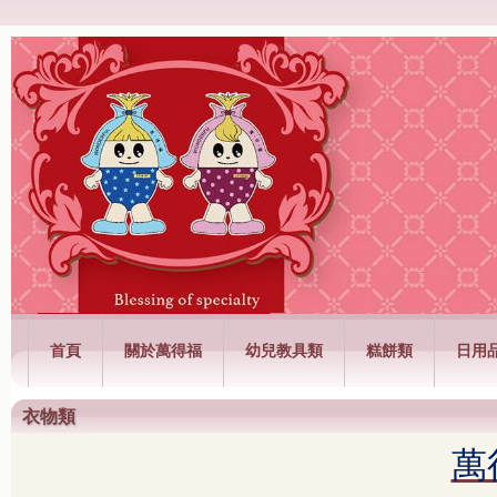
萬得福興業有限公司
首頁
關於萬得福
幼兒教具類
糕餅類
日用
衣物類
萬