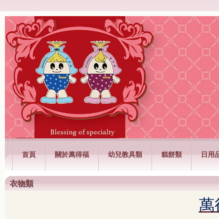
萬得福興業有限公司
首頁
關於萬得福
幼兒教具類
糕餅類
日用
衣物類
萬