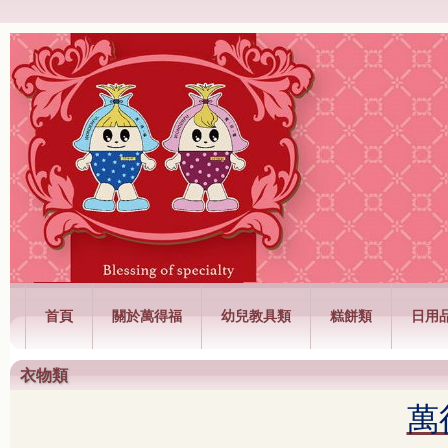
萬得福興業有限公司
首頁
關於萬得福
幼兒教具類
糕餅類
日用
衣物類
萬