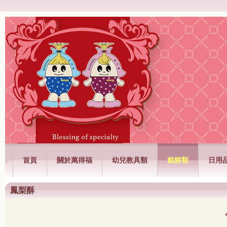
萬得福興業有限公司
首頁
關於萬得福
幼兒教具類
糕餅類
日用
鳳梨酥