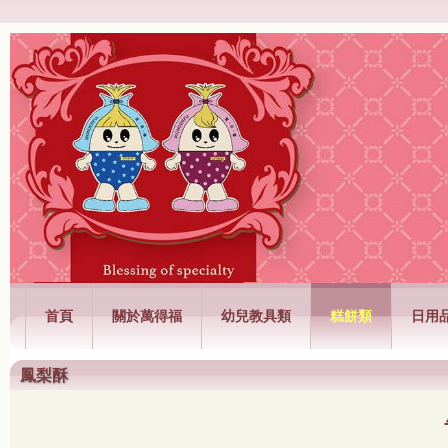
萬得福興業有限公司
首頁
關於萬得福
幼兒教具類
糕餅類
日用
鳳梨酥