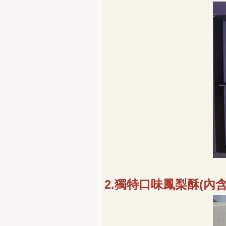
2.
獨特口味鳳梨酥
(
內