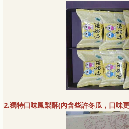
2.
獨特口味鳳梨酥
(
內含些許冬瓜，口味