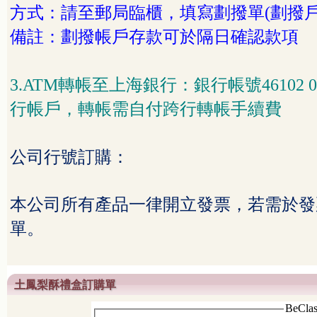
方式：請至郵局臨櫃，填寫劃撥單
(
劃撥
備註：劃撥帳戶存款可於隔日確認款項
3.ATM
轉帳至上海銀行：銀行帳號
46102 
行帳戶，轉帳需自付跨行轉帳手續費
公司行號訂購：
本公司所有產品一律開立發票，若需於發
單。
土鳳梨酥禮盒訂購單