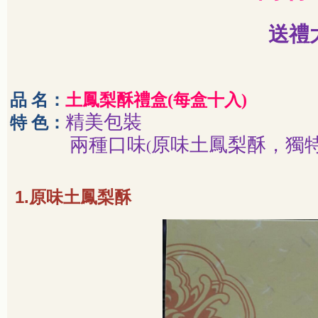
送禮
品 名：
土鳳梨酥禮盒
(
每盒十入
)
精美包裝
特 色：
兩種口味
原味土鳳梨酥，獨
(
1.
原味土鳳梨酥