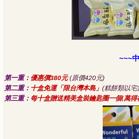
~~~
第一重：
優惠價
元
原價
元
380
(
420
)
第二重：
十盒免運「限台灣本島」
糕餅類以宅
(
第三重：
每十盒贈送精美盒裝鑰匙圈一個
萬得
(