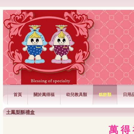
萬得福興業有限公司
首頁
關於萬得福
幼兒教具類
糕餅類
日用
土鳳梨酥禮盒
萬 得 