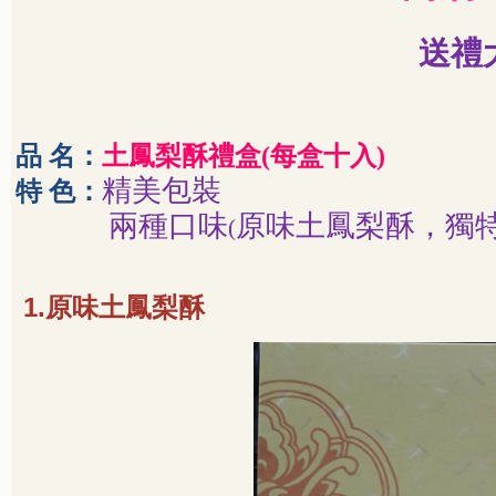
送禮
品 名：
土鳳梨酥禮盒
(
每盒十入
)
精美包裝
特 色：
兩種口味
原味土鳳梨酥，獨
(
1.
原味土鳳梨酥