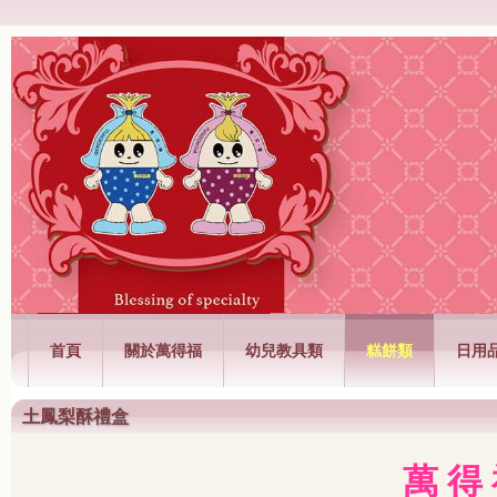
萬得福興業有限公司
首頁
關於萬得福
幼兒教具類
糕餅類
日用
土鳳梨酥禮盒
萬 得 