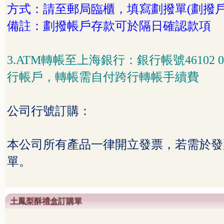
方式：請至郵局臨櫃，填寫劃撥單
(
劃撥
備註：劃撥帳戶存款可於隔日確認款項
3.ATM
轉帳至上海銀行：銀行帳號
46102 
行帳戶，轉帳需自付跨行轉帳手續費
公司行號訂購：
本公司所有產品一律開立發票，若需於發
單。
土鳳梨酥禮盒訂購單