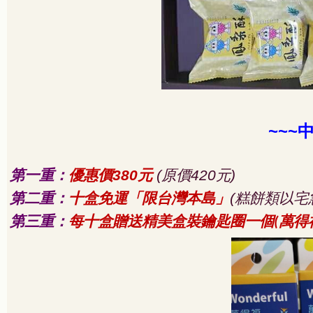
~~~
第一重：
優惠價
元
原價
元
380
(
420
)
第二重：
十盒免運「限台灣本島」
糕餅類以宅
(
第三重：
每十盒贈送精美盒裝鑰匙圈一個
萬得
(