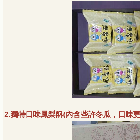
2.
獨特口味鳳梨酥
(
內含些許冬瓜，口味