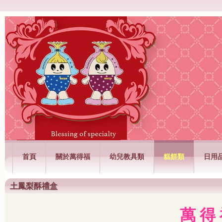
萬得福興業有限公司
首頁
關於萬得福
幼兒教具類
糕餅類
日用
土鳳梨酥禮盒
萬 得 