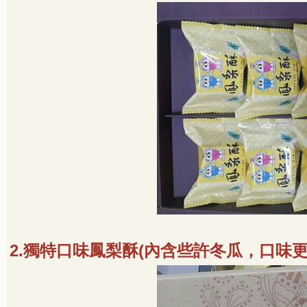
2.
獨特口味鳳梨酥
(
內含些許冬瓜，口味