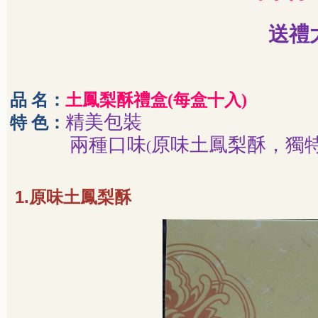
送禮
品 名：
土鳳梨酥禮盒
(
每盒十入
)
精美包裝
特 色：
兩種口味
原味土鳳梨酥，獨
(
1.
原味土鳳梨酥