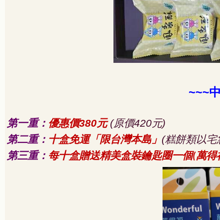
~~~
第一重：
優惠價
元
原價
元
380
(
420
)
第二重：
十盒免運「限台灣本島」
糕餅類以宅
(
第三重：
每十盒贈送精美盒裝鑰匙圈一個
萬得
(