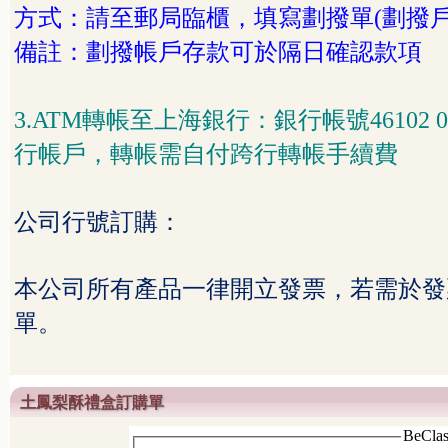
方式：請至郵局臨櫃，填寫劃撥單
(
劃撥
備註：劃撥帳戶存款可於隔日確認款項
3.ATM
轉帳至上海銀行：銀行帳號
46102 
行帳戶，轉帳需自付跨行轉帳手續費
公司行號訂購：
本公司所有產品一律開立發票，若需於發
單。
土鳳梨酥禮盒訂購單