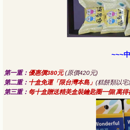
~~~
第一重：
優惠價
元
原價
元
380
(
420
)
第二重：
十盒免運「限台灣本島」
糕餅類以宅
(
第三重：
每十盒贈送精美盒裝鑰匙圈一個
萬得
(