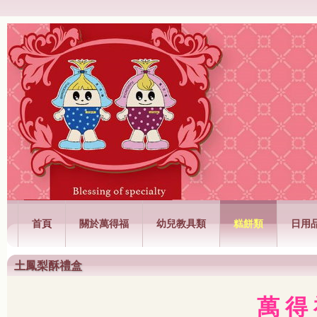
萬得福興業有限公司
首頁
關於萬得福
幼兒教具類
糕餅類
日用
土鳳梨酥禮盒
萬 得 