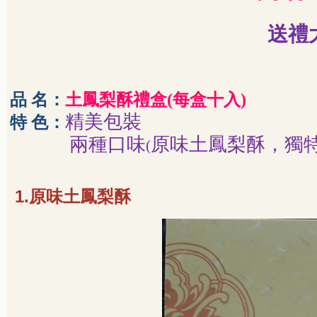
送禮
品 名：
土鳳梨酥禮盒
(
每盒十入
)
精美包裝
特 色：
兩種口味
原味土鳳梨酥，獨
(
1.
原味土鳳梨酥