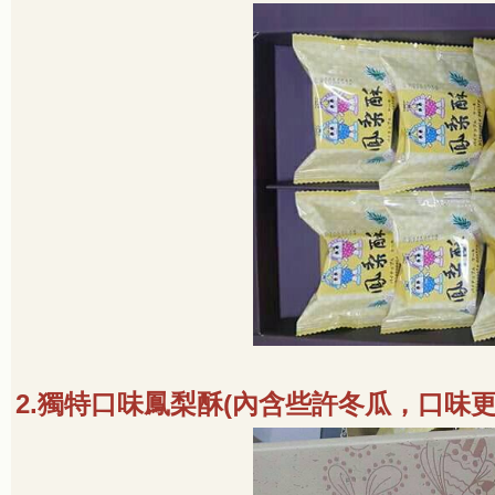
2.
獨特口味鳳梨酥
(
內含些許冬瓜，口味