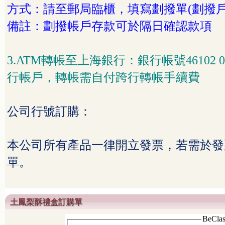
方式：請至郵局臨櫃，填寫劃撥單
(
劃撥
備註：劃撥帳戶存款可於隔日確認款項
3.ATM
轉帳至上海銀行：銀行帳號
46102 
行帳戶，轉帳需自付跨行轉帳手續費
公司行號訂購：
本公司所有產品一律開立發票，若需於發
單。
土鳳梨酥禮盒訂購單