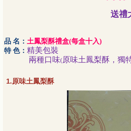
送禮
品 名：
土鳳梨酥禮盒
(
每盒十入
)
精美包裝
特 色：
兩種口味
原味土鳳梨酥，獨
(
1.
原味土鳳梨酥