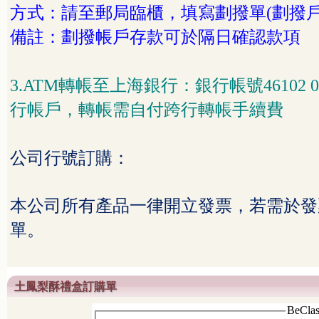
方式：請至郵局臨櫃，填寫劃撥單
(
劃撥
備註：劃撥帳戶存款可於隔日確認款項
3.ATM
轉帳至上海銀行：銀行帳號
46102 
行帳戶，轉帳需自付跨行轉帳手續費
公司行號訂購：
本公司所有產品一律開立發票，若需於發
單。
土鳳梨酥禮盒訂購單