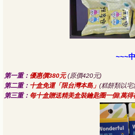
~~~
第一重：
優惠價
元
原價
元
380
(
420
)
第二重：
十盒免運「限台灣本島」
糕餅類以宅
(
第三重：
每十盒贈送精美盒裝鑰匙圈一個
萬得
(