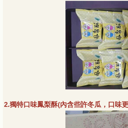
2.
獨特口味鳳梨酥
(
內含些許冬瓜，口味