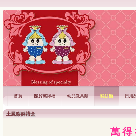
萬得福興業有限公司
首頁
關於萬得福
幼兒教具類
糕餅類
日用
土鳳梨酥禮盒
萬 得 