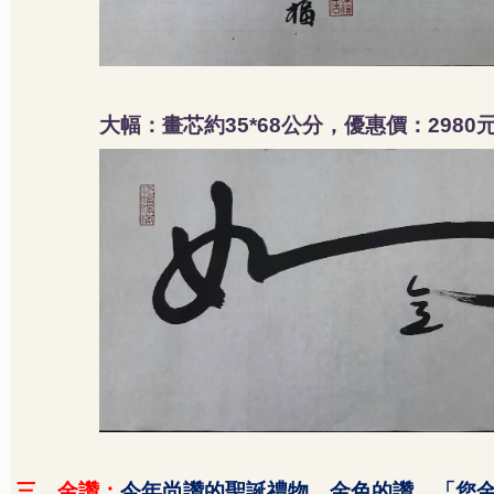
大幅：畫芯約
公分，優惠價：
35*68
2980
三、金讚：
今年尚讚的聖誕禮物，金色的讚，「您