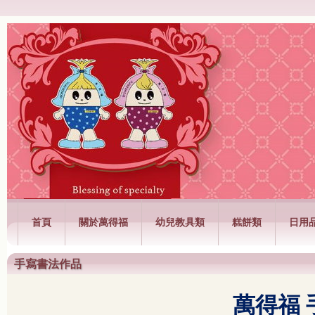
萬得福興業有限公司
首頁
關於萬得福
幼兒教具類
糕餅類
日用
手寫書法作品
萬得福