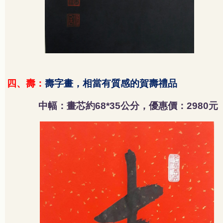
四、壽：
壽字畫，相當有質感的賀壽禮品
中幅：畫芯約
公分，優惠價：
元
68*35
2980