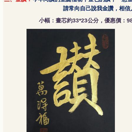
請常向自己說我金讚，相信人生會
小幅：畫芯約
公分，優惠價：
33*23
9