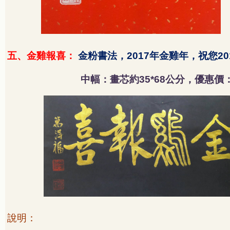
五、金雞報喜：
金粉書法，
年金雞年，祝您
2017
20
中幅：畫芯約
公分，優惠價
35*68
說明：