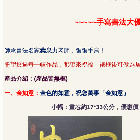
手寫書法大
~~~~~
師承書法名家
葉泉力
老師，張張手寫！
盼望透過每一幅作品，都帶來祝福。裱框後可做為
產品介紹：
產品皆無框
(
)
一、金如意：
金色的如意，祝您萬事「金如意」
小幅：畫芯約
公分，優惠價
17*33