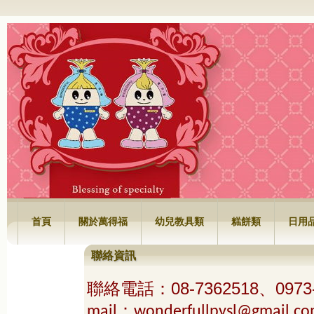
萬得福興業有限公司
首頁
關於萬得福
幼兒教具類
糕餅類
日用
聯絡資訊
聯絡電話
08-7362518、0973
：
mail：
wonderfullpysl@gmail.c