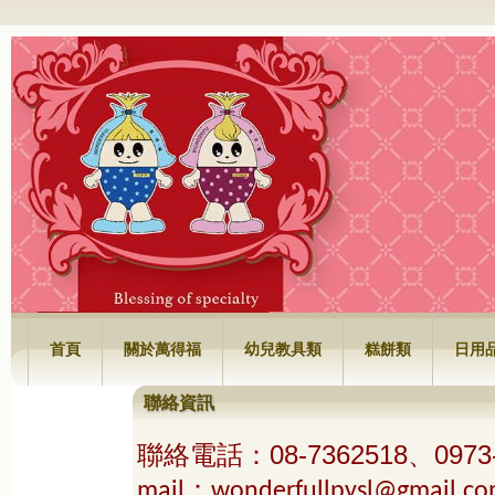
萬得福興業有限公司
首頁
關於萬得福
幼兒教具類
糕餅類
日用
聯絡資訊
聯絡電話
08-7362518、0973
：
mail：
wonderfullpysl@gmail.c