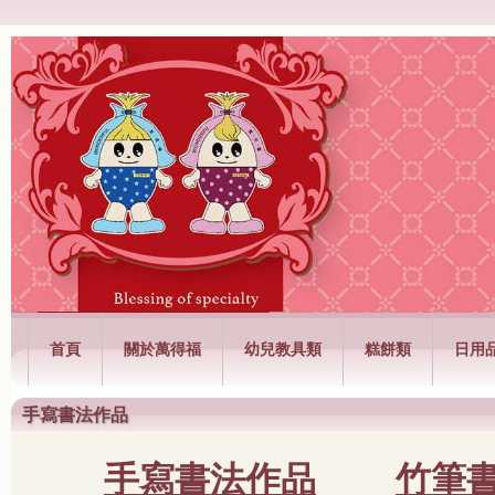
萬得福興業有限公司
首頁
關於萬得福
幼兒教具類
糕餅類
日用
手寫書法作品
手寫書法作品
竹筆