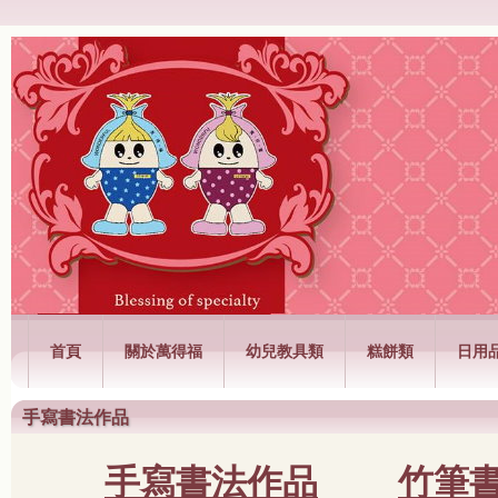
萬得福興業有限公司
首頁
關於萬得福
幼兒教具類
糕餅類
日用
手寫書法作品
手寫書法作品
竹筆