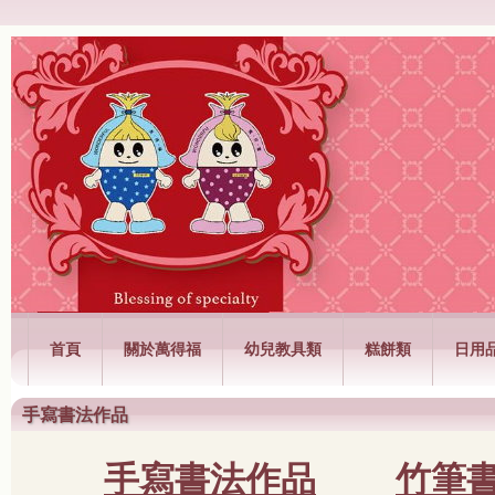
萬得福興業有限公司
首頁
關於萬得福
幼兒教具類
糕餅類
日用
手寫書法作品
手寫書法作品
竹筆