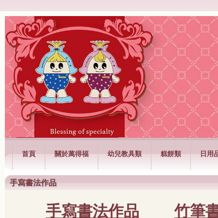
萬得福興業有限公司
首頁
關於萬得福
幼兒教具類
糕餅類
日用
手寫書法作品
手寫書法作品
竹筆