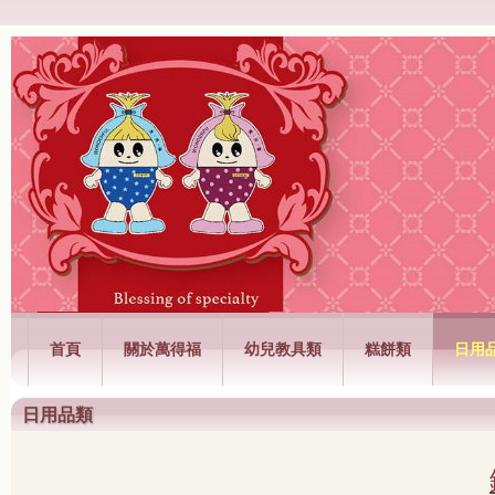
萬得福興業有限公司
首頁
關於萬得福
幼兒教具類
糕餅類
日用
日用品類