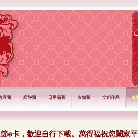
公司
教具類
糕餅類
日用品類
衣物類
文創作品
免
秋節e卡，歡迎自行下載。萬得福祝您闔家平