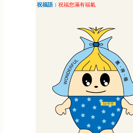
祝福語：
祝福您滿有福氣