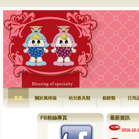
萬得福興業有限公司
首頁
關於萬得福
幼兒教具類
糕餅類
日用
FB粉絲專頁
最新資訊
2016-1