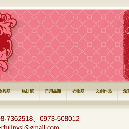
公司
教具類
糕餅類
日用品類
衣物類
文創作品
免
08-7362518、0973-508012
rfullpysl@gmail.com