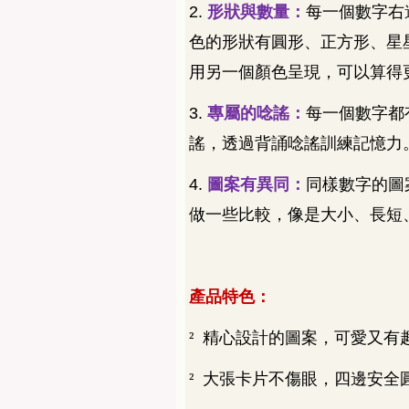
2.
形狀與數量：
每一個數字右
色的形狀有圓形、正方形、星
用另一個顏色呈現，可以算得
3.
專屬的唸謠：
每一個數字都
謠，透過背誦唸謠訓練記憶力
4.
圖案有異同：
同樣數字的圖
做一些比較，像是大小、長短
產品特色：
²
精心設計的圖案，可愛又有
²
大張卡片不傷眼，四邊安全