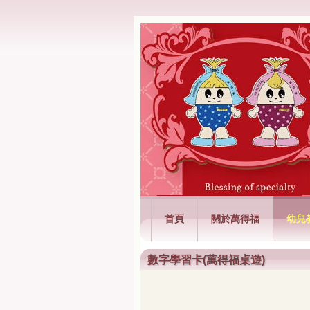
萬得福興業有限
首頁
關於萬得福
幼兒
數字學習卡(萬得福桌遊)