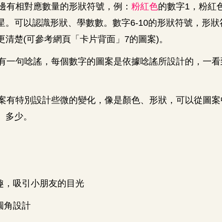
邊有相對應數量的形狀符號，例：
粉紅色
的數字
1
，粉紅
星。可以認識形狀、學數數。數字
6-10
的形狀符號，形狀
更清楚
(
可參考網頁「卡片背面」
7
的圖案
)
。
有一句唸謠，每個數字的圖案是依據唸謠所設計的，一看
。
案有特別設計些微的變化，像是顏色、形狀，可以從圖案
、多少。
趣，吸引小朋友的目光
圓角設計