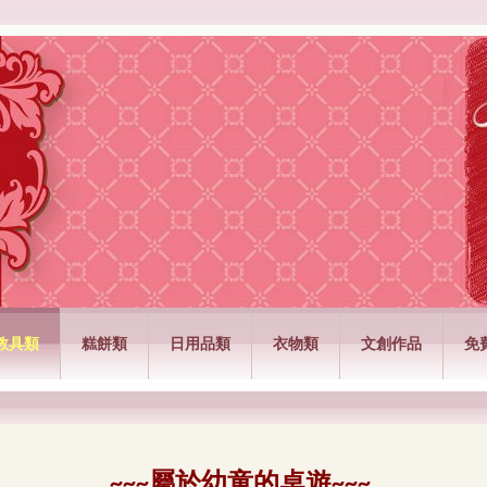
公司
教具類
糕餅類
日用品類
衣物類
文創作品
免
屬於幼童的桌遊
~~~
~~~