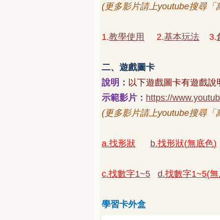
(
更多影片請上
youtube
搜尋「
1.
教學使用
2.
基本玩法
3.
二、遊戲圖卡
說明：
以下遊戲圖卡有遊戲說
示範影片：
https://www.yout
(
更多影片請上
youtube
搜尋「
a.
找形狀
b.
找形狀
(
無底色
)
c.
找數字
1~5
d.
找數字
1~5(
無
學習卡外盒