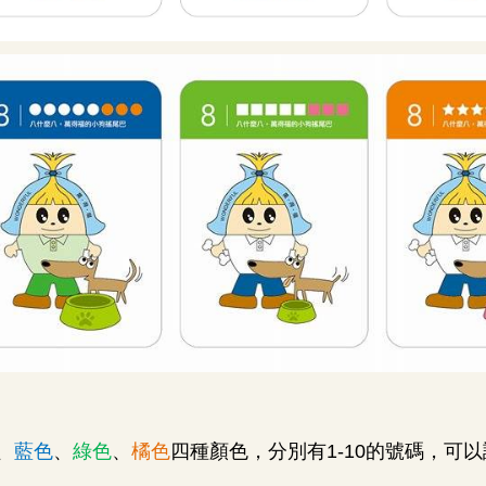
、
藍色
、
綠色
、
橘色
四種顏色，分別有
1-10
的號碼，可以