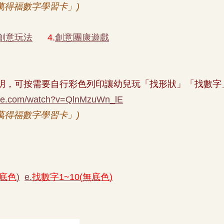
萬得福數字學習卡」
)
創意玩法
4.
創意團康遊戲
明，可按需要自行彩色列印讓幼兒玩「找形狀」「找數字
ube.com/watch?v=QlnMzuWn_lE
萬得福數字學習卡」
)
底色
)
e.
找數字
1~10(
無底色
)