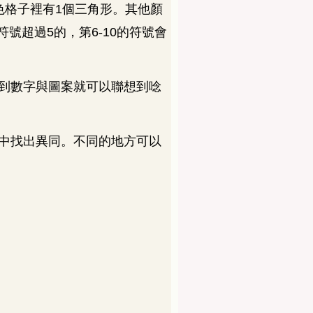
色格子裡有
1
個三角形。其他顏
符號超過
5
的，第
6-10
的符號會
到數字與圖案就可以聯想到唸
中找出異同。不同的地方可以