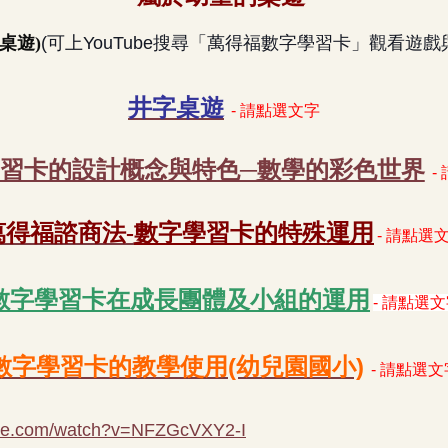
桌遊)
(可上YouTube搜尋「萬得福數字學習卡」觀看遊戲
井字桌遊
- 請點選文字
習卡的設計概念與特色─數學的彩色世界
-
數字學習卡的特殊運用
萬得福諮商
法
-
- 請點選
數字學習卡在成長團體及小組的運用
- 請點選
數字學習卡的教學使用(幼兒園國小)
- 請點選文
ube.com/watch?v=NFZGcVXY2-I