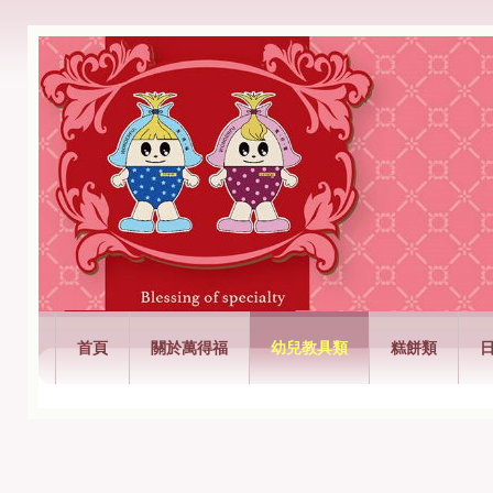
萬得福興業有限公司
首頁
關於萬得福
幼兒教具類
糕餅類