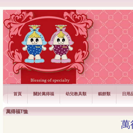
萬得福興業有限公司
首頁
關於萬得福
幼兒教具類
糕餅類
日用
萬得福T恤
萬