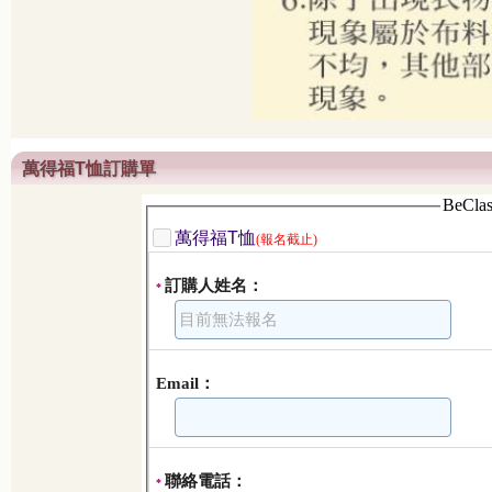
萬得福T恤訂購單