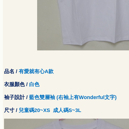
品名
/
有愛就有心
A
款
衣服顏色
/
白色
袖子設計
/
藍色雙層袖
(
右袖上有
Wonderful
文字
)
尺寸
/
兒童碼
20~XS
成人碼
S~3L