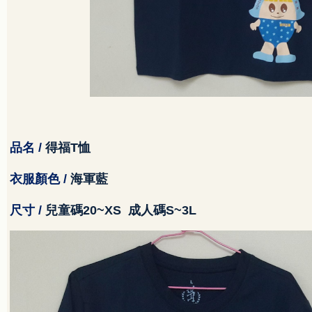
品名
/
得福
T
恤
衣服顏色
/
海軍藍
尺寸
/
兒童碼
20~XS
成人碼
S~3L