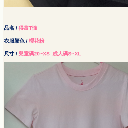
品名
/
得富
T
恤
衣服顏色
/
櫻花粉
尺寸
/
兒童碼
20~XS
成人碼
S~XL