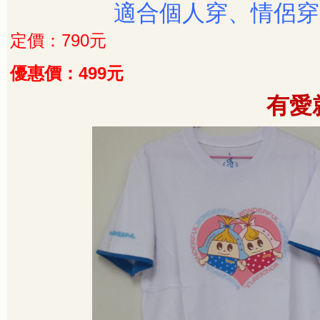
適合個人穿、情侶穿
790
定價：
元
499
優惠價：
元
有愛