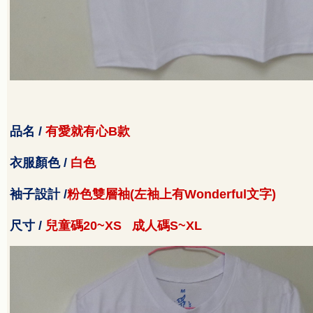
品名
/
有愛就有心
B
款
衣服顏色
/
白色
袖子設計
/
粉色雙層袖
(
左袖上有
Wonderful
文字
)
尺寸
/
兒童碼
20~XS
成人碼
S~XL